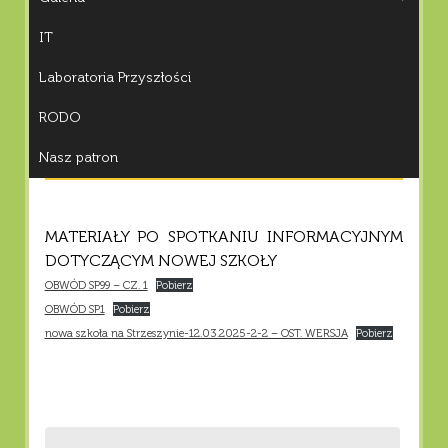
IT
Laboratoria Przyszłości
RODO
Nasz patron
MATERIAŁY PO SPOTKANIU INFORMACYJNYM
DOTYCZĄCYM NOWEJ SZKOŁY
OBWÓD SP99 – CZ. 1
Pobierz
OBWÓD SP1
Pobierz
nowa szkoła na Strzeszynie-12.03.2025-2-2 – OST. WERSJA
Pobierz