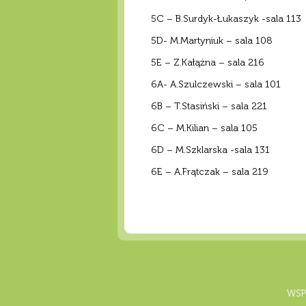
5C – B.Surdyk-Łukaszyk -sala 113
5D- M.Martyniuk – sala 108
5E – Z.Kałążna – sala 216
6A- A.Szulczewski – sala 101
6B – T.Stasiński – sala 221
6C – M.Kilian – sala 105
6D – M.Szklarska -sala 131
6E – A.Frątczak – sala 219
WSP