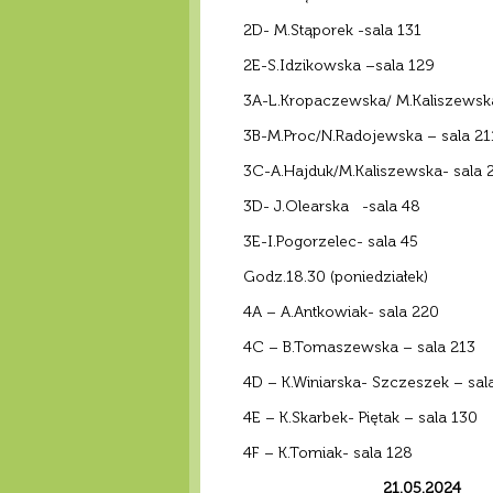
2D- M.Stąporek -sala 131
2E-S.Idzikowska –sala 129
3A-L.Kropaczewska/ M.Kaliszewska
3B-M.Proc/N.Radojewska – sala 21
3C-A.Hajduk/M.Kaliszewska- sala 
3D- J.Olearska -sala 48
3E-I.Pogorzelec- sala 45
Godz.18.30 (poniedziałek)
4A – A.Antkowiak- sala 220
4C – B.Tomaszewska – sala 213
4D – K.Winiarska- Szczeszek – sal
4E – K.Skarbek- Piętak – sala 130
4F – K.Tomiak- sala 128
21.05.2024