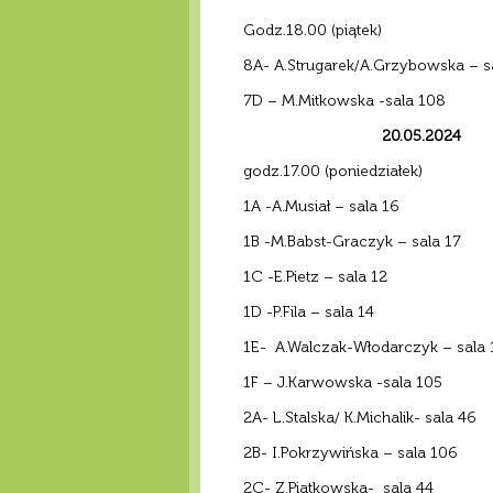
Godz.18.00 (piątek)
8A- A.Strugarek/A.Grzybowska – s
7D – M.Mitkowska -sala 108
20.05.2024
godz.17.00 (poniedziałek)
1A -A.Musiał – sala 16
1B -M.Babst-Graczyk – sala 17
1C -E.Pietz – sala 12
1D -P.Fila – sala 14
1E- A.Walczak-Włodarczyk – sala 
1F – J.Karwowska -sala 105
2A- L.Stalska/ K.Michalik- sala 46
2B- I.Pokrzywińska – sala 106
2C- Z.Piątkowska- sala 44