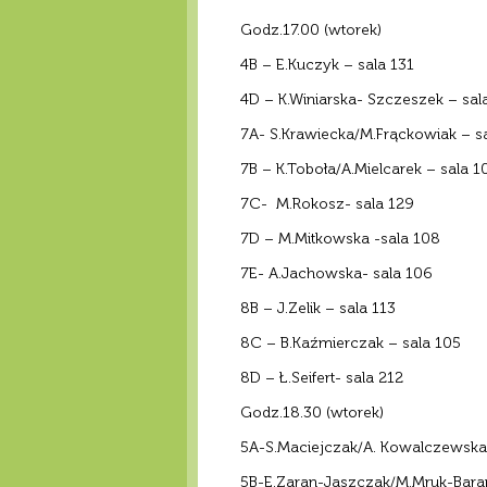
Godz.17.00 (wtorek)
4B – E.Kuczyk – sala 131
4D – K.Winiarska- Szczeszek – sal
7A- S.Krawiecka/M.Frąckowiak – s
7B – K.Toboła/A.Mielcarek – sala 1
7C- M.Rokosz- sala 129
7D – M.Mitkowska -sala 108
7E- A.Jachowska- sala 106
8B – J.Zelik – sala 113
8C – B.Kaźmierczak – sala 105
8D – Ł.Seifert- sala 212
Godz.18.30 (wtorek)
5A-S.Maciejczak/A. Kowalczewska-
5B-E.Zaran-Jaszczak/M.Mruk-Barań