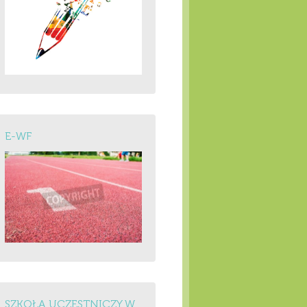
E-WF
SZKOŁA UCZESTNICZY W