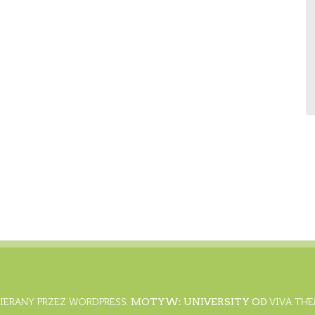
IERANY PRZEZ WORDPRESS.
MOTYW: UNIVERSITY OD
VIVA TH