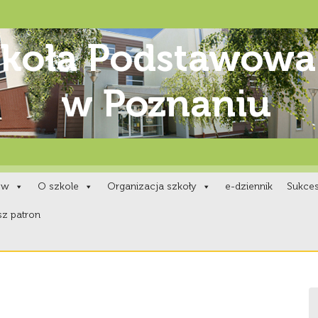
ów
O szkole
Organizacja szkoły
e-dziennik
Sukce
z patron