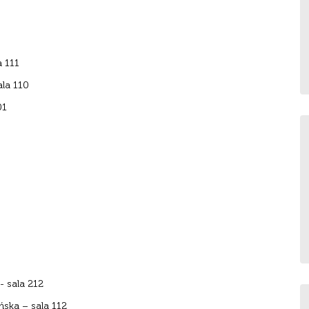
a 111
ala 110
01
 sala 212
ska – sala 112