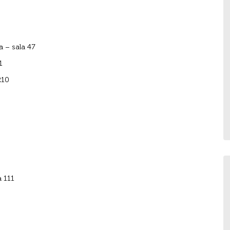
 – sala 47
1
210
a 111